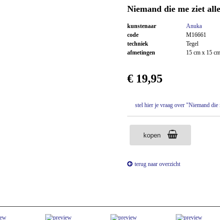
Niemand die me ziet alle
kunstenaar
Anuka
code
M16661
techniek
Tegel
afmetingen
15 cm x 15 c
€ 19,95
stel hier je vraag over "Niemand die 
kopen
terug naar overzicht