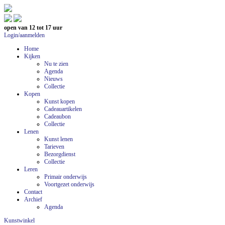
open van 12 tot 17 uur
Login/aanmelden
Home
Kijken
Nu te zien
Agenda
Nieuws
Collectie
Kopen
Kunst kopen
Cadeauartikelen
Cadeaubon
Collectie
Lenen
Kunst lenen
Tarieven
Bezorgdienst
Collectie
Leren
Primair onderwijs
Voortgezet onderwijs
Contact
Archief
Agenda
Kunstwinkel