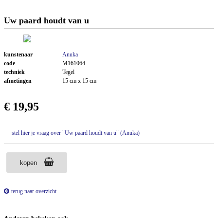
Uw paard houdt van u
kunstenaar
Anuka
code
M161064
techniek
Tegel
afmetingen
15 cm x 15 cm
€ 19,95
stel hier je vraag over "Uw paard houdt van u" (Anuka)
kopen
terug naar overzicht