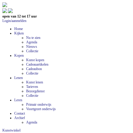
open van 12 tot 17 uur
Login/aanmelden
Home
Kijken
Nu te zien
Agenda
Nieuws
Collectie
Kopen
Kunst kopen
Cadeauartikelen
Cadeaubon
Collectie
Lenen
Kunst lenen
Tarieven
Bezorgdienst
Collectie
Leren
Primair onderwijs
Voortgezet onderwijs
Contact
Archief
Agenda
Kunstwinkel