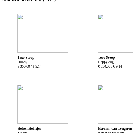
Texo Stoop
Texo Stoop
Hoody
Happy dog
€ 350,00 /
€ 9,14
€ 350,00 /
€ 9,14
Heleen Heintjes
Herman van Tongeren
Tabego
Botsende krachten