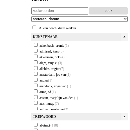
zoek
Alleen beschikbare werken
KUNSTENAAR
achenbach, vronie
(1)
admiraal, kees
(5)
akkerman, rick
(4)
algra, tanja e.
(3)
alleblas, rogier
(7)
amsterdam, jos van
(1)
anuka
(1)
arendonk, arjan van
(1)
arma, ad
(1)
assem, marjolijn van den
(1)
atas, nuray
(7)
aulman, marianne
(2)
baarsen, suzanne van
(3)
TREFWOORD
baginska, dana
(4)
abstract
(118)
bakker, pauline
(43)