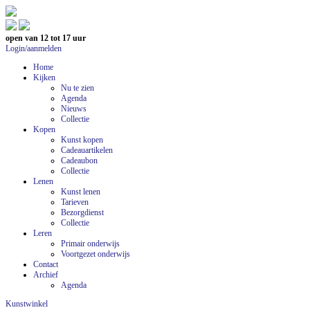
open van 12 tot 17 uur
Login/aanmelden
Home
Kijken
Nu te zien
Agenda
Nieuws
Collectie
Kopen
Kunst kopen
Cadeauartikelen
Cadeaubon
Collectie
Lenen
Kunst lenen
Tarieven
Bezorgdienst
Collectie
Leren
Primair onderwijs
Voortgezet onderwijs
Contact
Archief
Agenda
Kunstwinkel