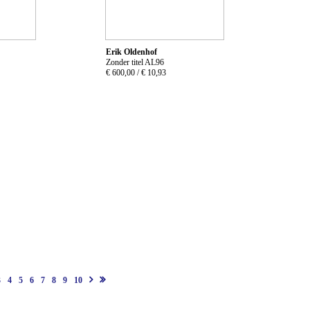
Erik Oldenhof
Zonder titel AL96
€ 600,00 /
€ 10,93
3
4
5
6
7
8
9
10