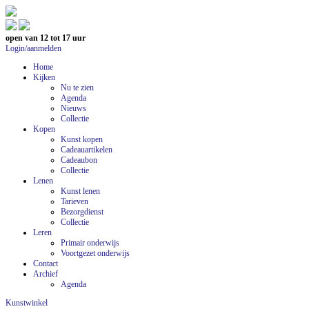
open van 12 tot 17 uur
Login/aanmelden
Home
Kijken
Nu te zien
Agenda
Nieuws
Collectie
Kopen
Kunst kopen
Cadeauartikelen
Cadeaubon
Collectie
Lenen
Kunst lenen
Tarieven
Bezorgdienst
Collectie
Leren
Primair onderwijs
Voortgezet onderwijs
Contact
Archief
Agenda
Kunstwinkel