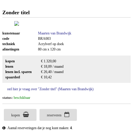
Zonder titel
kunstenaar
Maarten van Brandwijk
code
BRA003
techniek
Acrylverf op doek
afmetingen
80 cm x 120 cm
kopen
€ 1.320,00
lenen
€ 18,09 / maand
lenen incl. sparen
€ 26,40 / maand
spaardeel
€ 10,42
stel hier je vraag over "Zonder titel" (Maarten van Brandwijk)
status:
beschikbaar
kopen
reserveren
Aantal reserveringen dat je nog kunt maken:
4
.