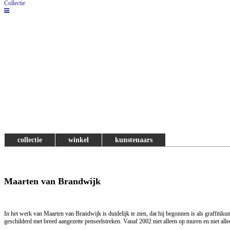
Collectie
collectie
winkel
kunstenaars
Maarten van Brandwijk
In het werk van Maarten van Brandwijk is duidelijk te zien, dat hij begonnen is als graffitik
geschilderd met breed aangezette penseelstreken. Vanaf 2002 niet alleen op muren en niet all