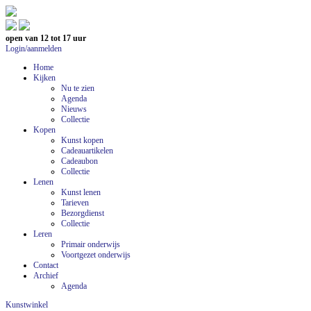
open van 12 tot 17 uur
Login/aanmelden
Home
Kijken
Nu te zien
Agenda
Nieuws
Collectie
Kopen
Kunst kopen
Cadeauartikelen
Cadeaubon
Collectie
Lenen
Kunst lenen
Tarieven
Bezorgdienst
Collectie
Leren
Primair onderwijs
Voortgezet onderwijs
Contact
Archief
Agenda
Kunstwinkel