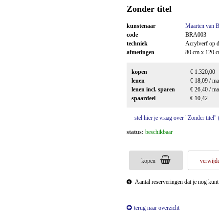
Zonder titel
kunstenaar
Maarten van 
code
BRA003
techniek
Acrylverf op 
afmetingen
80 cm x 120 
kopen
€ 1.320,00
lenen
€ 18,09 / m
lenen incl. sparen
€ 26,40 / m
spaardeel
€ 10,42
stel hier je vraag over "Zonder tite
status:
beschikbaar
kopen
verwijde
Aantal reserveringen dat je nog kun
terug naar overzicht