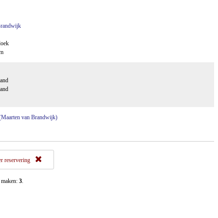
Brandwijk
doek
cm
aand
aand
l" (Maarten van Brandwijk)
r reservering
t maken:
3
.