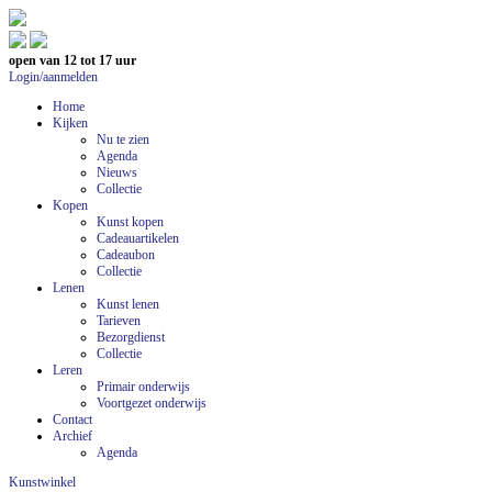
open van 12 tot 17 uur
Login/aanmelden
Home
Kijken
Nu te zien
Agenda
Nieuws
Collectie
Kopen
Kunst kopen
Cadeauartikelen
Cadeaubon
Collectie
Lenen
Kunst lenen
Tarieven
Bezorgdienst
Collectie
Leren
Primair onderwijs
Voortgezet onderwijs
Contact
Archief
Agenda
Kunstwinkel