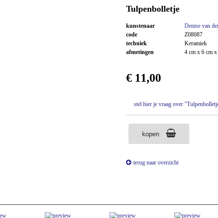
Tulpenbolletje
kunstenaar
Denise van de
code
Z08087
techniek
Keramiek
afmetingen
4 cm x 6 cm x
€ 11,00
stel hier je vraag over "Tulpenbolle
kopen
terug naar overzicht