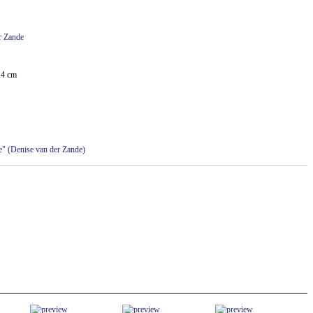
r Zande
 4 cm
tje" (Denise van der Zande)