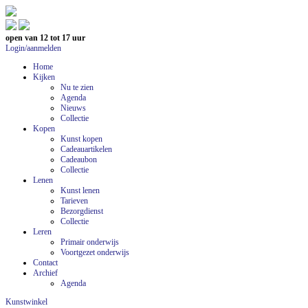
open van 12 tot 17 uur
Login/aanmelden
Home
Kijken
Nu te zien
Agenda
Nieuws
Collectie
Kopen
Kunst kopen
Cadeauartikelen
Cadeaubon
Collectie
Lenen
Kunst lenen
Tarieven
Bezorgdienst
Collectie
Leren
Primair onderwijs
Voortgezet onderwijs
Contact
Archief
Agenda
Kunstwinkel