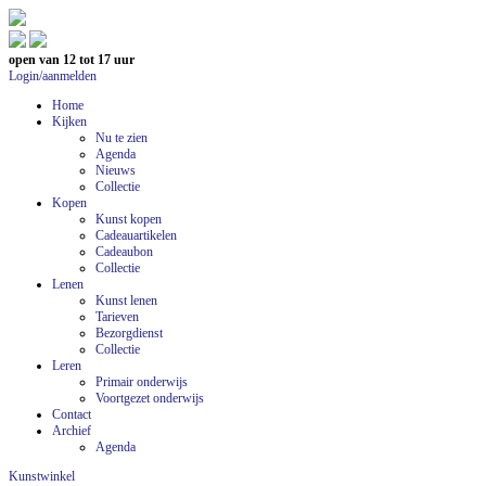
open van 12 tot 17 uur
Login/aanmelden
Home
Kijken
Nu te zien
Agenda
Nieuws
Collectie
Kopen
Kunst kopen
Cadeauartikelen
Cadeaubon
Collectie
Lenen
Kunst lenen
Tarieven
Bezorgdienst
Collectie
Leren
Primair onderwijs
Voortgezet onderwijs
Contact
Archief
Agenda
Kunstwinkel