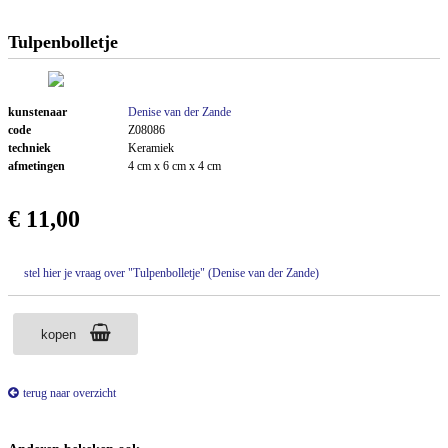
Tulpenbolletje
kunstenaar
Denise van der Zande
code
Z08086
techniek
Keramiek
afmetingen
4 cm x 6 cm x 4 cm
€ 11,00
stel hier je vraag over "Tulpenbolletje" (Denise van der Zande)
kopen
terug naar overzicht