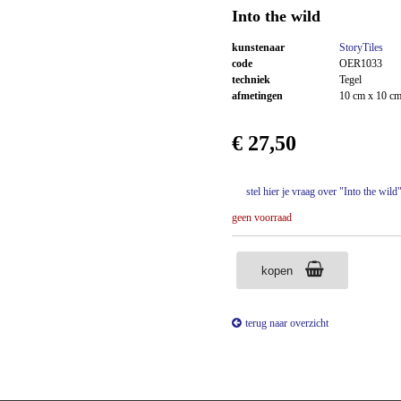
Into the wild
kunstenaar
StoryTiles
code
OER1033
techniek
Tegel
afmetingen
10 cm x 10 c
€ 27,50
stel hier je vraag over "Into the wild
geen voorraad
kopen
terug naar overzicht