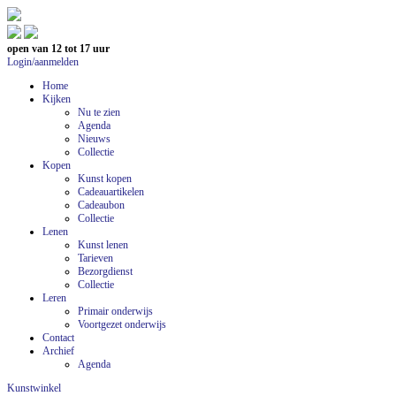
open van 12 tot 17 uur
Login/aanmelden
Home
Kijken
Nu te zien
Agenda
Nieuws
Collectie
Kopen
Kunst kopen
Cadeauartikelen
Cadeaubon
Collectie
Lenen
Kunst lenen
Tarieven
Bezorgdienst
Collectie
Leren
Primair onderwijs
Voortgezet onderwijs
Contact
Archief
Agenda
Kunstwinkel