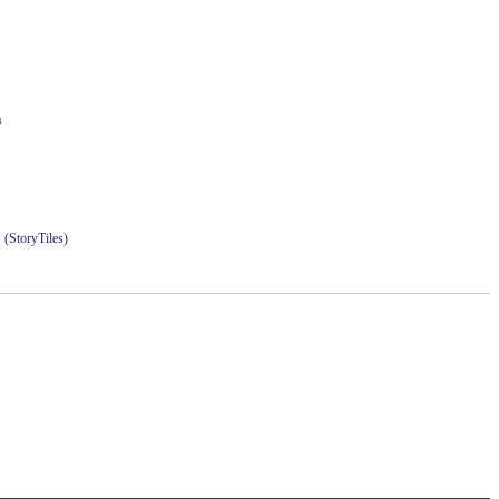
m
" (StoryTiles)