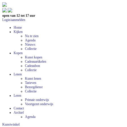
open van 12 tot 17 uur
Login/aanmelden
Home
Kijken
Nu te zien
Agenda
Nieuws
Collectie
Kopen
Kunst kopen
Cadeauartikelen
Cadeaubon
Collectie
Lenen
Kunst lenen
Tarieven
Bezorgdienst
Collectie
Leren
Primair onderwijs
Voortgezet onderwijs
Contact
Archief
Agenda
Kunstwinkel