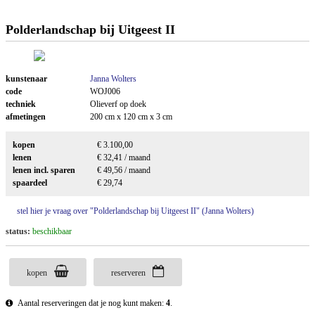
Polderlandschap bij Uitgeest II
kunstenaar
Janna Wolters
code
WOJ006
techniek
Olieverf op doek
afmetingen
200 cm x 120 cm x 3 cm
kopen
€ 3.100,00
lenen
€ 32,41 / maand
lenen incl. sparen
€ 49,56 / maand
spaardeel
€ 29,74
stel hier je vraag over "Polderlandschap bij Uitgeest II" (Janna Wolters)
status:
beschikbaar
kopen
reserveren
Aantal reserveringen dat je nog kunt maken:
4
.