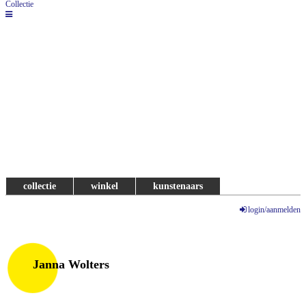
Collectie
collectie
winkel
kunstenaars
login/aanmelden
Janna Wolters