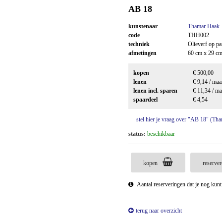
AB 18
kunstenaar
Thamar Haak
code
THH002
techniek
Olieverf op pa
afmetingen
60 cm x 29 c
kopen
€ 500,00
lenen
€ 9,14 / ma
lenen incl. sparen
€ 11,34 / m
spaardeel
€ 4,54
stel hier je vraag over "AB 18" (Th
status:
beschikbaar
kopen
reserve
Aantal reserveringen dat je nog kun
terug naar overzicht