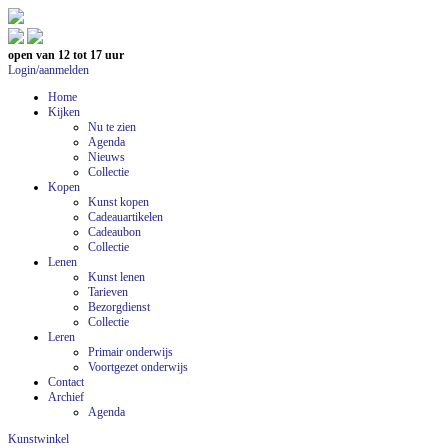
open van 12 tot 17 uur
Login/aanmelden
Home
Kijken
Nu te zien
Agenda
Nieuws
Collectie
Kopen
Kunst kopen
Cadeauartikelen
Cadeaubon
Collectie
Lenen
Kunst lenen
Tarieven
Bezorgdienst
Collectie
Leren
Primair onderwijs
Voortgezet onderwijs
Contact
Archief
Agenda
Kunstwinkel