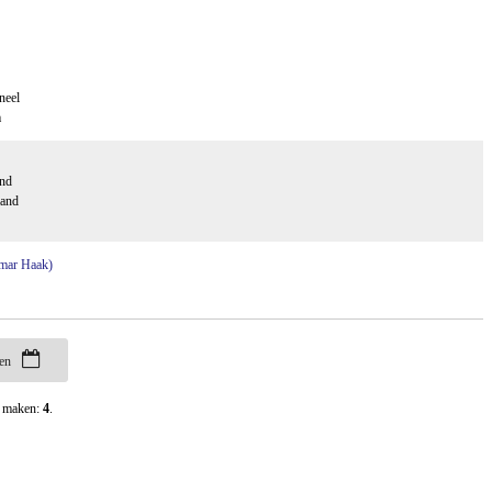
neel
m
and
aand
amar Haak)
ren
t maken:
4
.