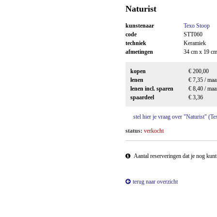
Naturist
kunstenaar
Texo Stoop
code
STT060
techniek
Keramiek
afmetingen
34 cm x 19 cm
kopen
€ 200,00
lenen
€ 7,35 / ma
lenen incl. sparen
€ 8,40 / ma
spaardeel
€ 3,36
stel hier je vraag over "Naturist" (T
status:
verkocht
Aantal reserveringen dat je nog kun
terug naar overzicht