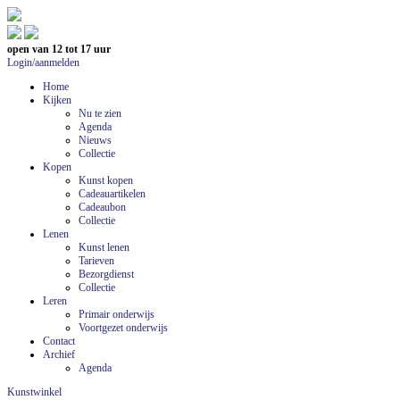
open van 12 tot 17 uur
Login/aanmelden
Home
Kijken
Nu te zien
Agenda
Nieuws
Collectie
Kopen
Kunst kopen
Cadeauartikelen
Cadeaubon
Collectie
Lenen
Kunst lenen
Tarieven
Bezorgdienst
Collectie
Leren
Primair onderwijs
Voortgezet onderwijs
Contact
Archief
Agenda
Kunstwinkel