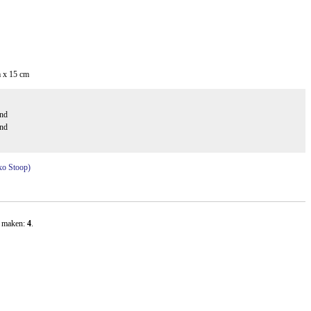
 x 15 cm
and
and
exo Stoop)
t maken:
4
.