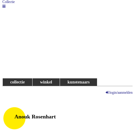
Collectie
collectie
winkel
kunstenaars
login/aanmelden
Anouk Rosenhart