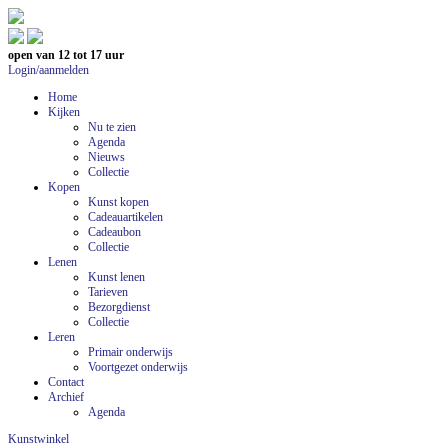
open van 12 tot 17 uur
Login/aanmelden
Home
Kijken
Nu te zien
Agenda
Nieuws
Collectie
Kopen
Kunst kopen
Cadeauartikelen
Cadeaubon
Collectie
Lenen
Kunst lenen
Tarieven
Bezorgdienst
Collectie
Leren
Primair onderwijs
Voortgezet onderwijs
Contact
Archief
Agenda
Kunstwinkel