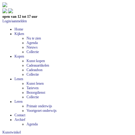
open van 12 tot 17 uur
Login/aanmelden
Home
Kijken
Nu te zien
Agenda
Nieuws
Collectie
Kopen
Kunst kopen
Cadeauartikelen
Cadeaubon
Collectie
Lenen
Kunst lenen
Tarieven
Bezorgdienst
Collectie
Leren
Primair onderwijs
Voortgezet onderwijs
Contact
Archief
Agenda
Kunstwinkel