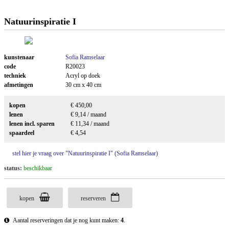
Natuurinspiratie I
kunstenaar
Sofia Ramselaar
code
R20023
techniek
Acryl op doek
afmetingen
30 cm x 40 cm
kopen
€ 450,00
lenen
€ 9,14 / maand
lenen incl. sparen
€ 11,34 / maand
spaardeel
€ 4,54
stel hier je vraag over "Natuurinspiratie I" (Sofia Ramselaar)
status:
beschikbaar
kopen
reserveren
Aantal reserveringen dat je nog kunt maken:
4
.