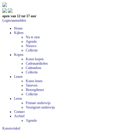
open van 12 tot 17 uur
Login/aanmelden
Home
Kijken
Nu te zien
Agenda
Nieuws
Collectie
Kopen
Kunst kopen
Cadeauartikelen
Cadeaubon
Collectie
Lenen
Kunst lenen
Tarieven
Bezorgdienst
Collectie
Leren
Primair onderwijs
Voortgezet onderwijs
Contact
Archief
Agenda
Kunstwinkel