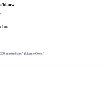
ze/blauw
n
x 7 cm
r 200 ml roze/blauw" (Lisanne Ceelen)