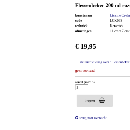
Flessenbeker 200 ml ro
kunstenaar
Lisanne Ceele
code
LCK078
techniek
Keramiek
afmetingen
11 cm x 7 cm 
€ 19,95
stel hier je vraag over "Flessenbeke
geen voorraad
aantal (max 6)
kopen
terug naar overzicht