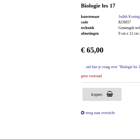
Biologie les 17
kunstenaar
Judith Koning
code
KOI057
techniek
Gemengde tec
afmetingen
9 cm x 12 cm 
€ 65,00
stel hier je vraag over "Biologie les
geen voorraad
kopen
terug naar overzicht