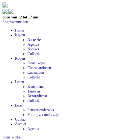
open van 12 tot 17 uur
Login/aanmelden
Home
Kijken
Nu te zien
Agenda
Nieuws
Collectie
Kopen
Kunst kopen
Cadeauartikelen
Cadeaubon
Collectie
Lenen
Kunst lenen
Tarieven
Bezorgdienst
Collectie
Leren
Primair onderwijs
Voortgezet onderwijs
Contact
Archief
Agenda
Kunstwinkel