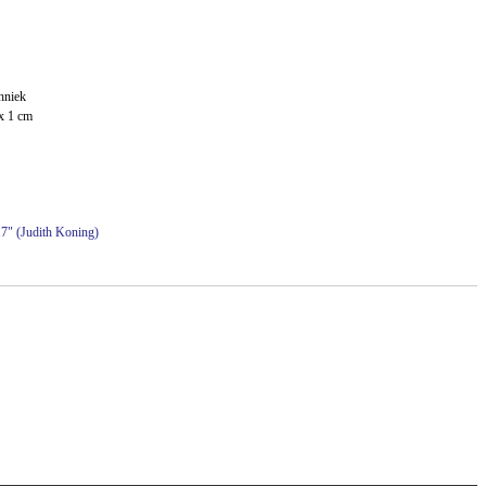
hniek
x 1 cm
 17" (Judith Koning)