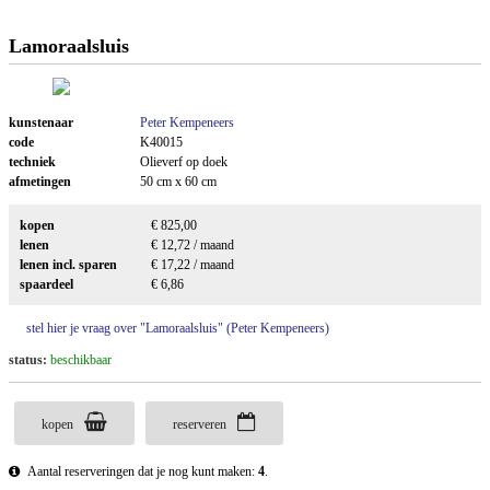
Lamoraalsluis
kunstenaar
Peter Kempeneers
code
K40015
techniek
Olieverf op doek
afmetingen
50 cm x 60 cm
kopen
€ 825,00
lenen
€ 12,72 / maand
lenen incl. sparen
€ 17,22 / maand
spaardeel
€ 6,86
stel hier je vraag over "Lamoraalsluis" (Peter Kempeneers)
status:
beschikbaar
kopen
reserveren
Aantal reserveringen dat je nog kunt maken:
4
.