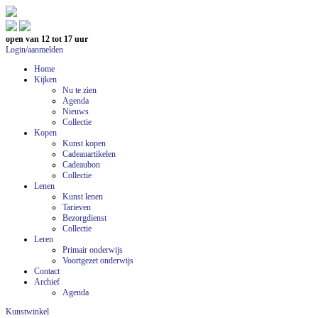
open van 12 tot 17 uur
Login/aanmelden
Home
Kijken
Nu te zien
Agenda
Nieuws
Collectie
Kopen
Kunst kopen
Cadeauartikelen
Cadeaubon
Collectie
Lenen
Kunst lenen
Tarieven
Bezorgdienst
Collectie
Leren
Primair onderwijs
Voortgezet onderwijs
Contact
Archief
Agenda
Kunstwinkel