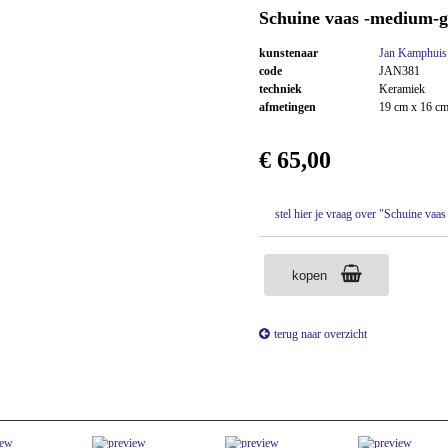
Schuine vaas -medium-g
kunstenaar
Jan Kamphuis
code
JAN381
techniek
Keramiek
afmetingen
19 cm x 16 cm
€ 65,00
stel hier je vraag over "Schuine va
kopen
terug naar overzicht