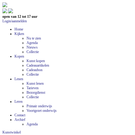
open van 12 tot 17 uur
Login/aanmelden
Home
Kijken
Nu te zien
Agenda
Nieuws
Collectie
Kopen
Kunst kopen
Cadeauartikelen
Cadeaubon
Collectie
Lenen
Kunst lenen
Tarieven
Bezorgdienst
Collectie
Leren
Primair onderwijs
Voortgezet onderwijs
Contact
Archief
Agenda
Kunstwinkel