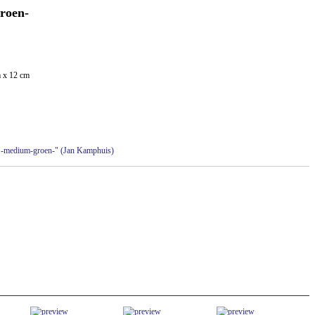
roen-
 x 12 cm
as -medium-groen-" (Jan Kamphuis)