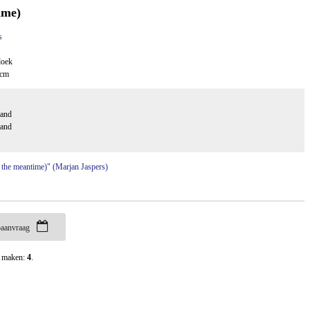
ime)
s
doek
 cm
aand
aand
in the meantime)" (Marjan Jaspers)
aanvraag
t maken:
4
.