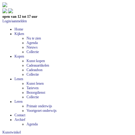
open van 12 tot 17 uur
Login/aanmelden
Home
Kijken
Nu te zien
Agenda
Nieuws
Collectie
Kopen
Kunst kopen
Cadeauartikelen
Cadeaubon
Collectie
Lenen
Kunst lenen
Tarieven
Bezorgdienst
Collectie
Leren
Primair onderwijs
Voortgezet onderwijs
Contact
Archief
Agenda
Kunstwinkel