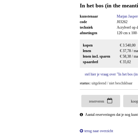
In het bos (in the meant
kunstenaar
Marjan Jasper
code
J03262
techniek
Acrylverf op 
afmetingen
120 cm x 100
kopen
€ 3.540,00
lenen
€ 37,78 / m
lenen incl. sparen
€ 58,38 / m
spaardeel
€ 35,02
stel hier je vraag over "In het bos (
status:
uitgeleend / niet beschikbaar
reserveren
koop
Aantal reserveringen dat je nog kun
terug naar overzicht