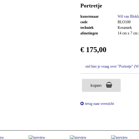
Portretje
kunstenaar
Wil van Blokl
code
BLO100
techniek
Keramiek
afmetingen
14 cm x 7 cm 
€ 175,00
stel hier je vraag over "Portretje" (
kopen
terug naar overzicht