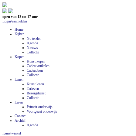
open van 12 tot 17 uur
Login/aanmelden
Home
Kijken
Nu te zien
Agenda
Nieuws
Collectie
Kopen
Kunst kopen
Cadeauartikelen
Cadeaubon
Collectie
Lenen
Kunst lenen
Tarieven
Bezorgdienst
Collectie
Leren
Primair onderwijs
Voortgezet onderwijs
Contact
Archief
Agenda
Kunstwinkel