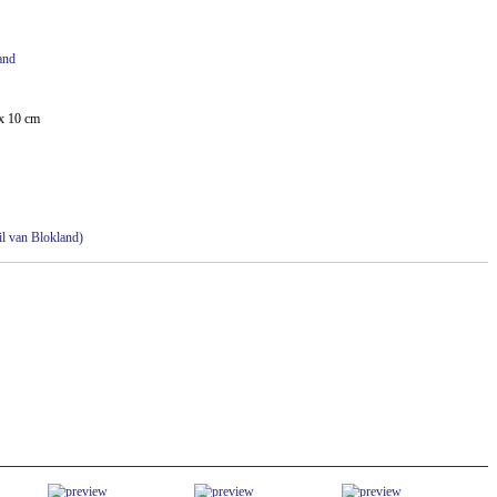
and
x 10 cm
Wil van Blokland)