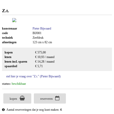
Z.t.
kunstenaar
Pieter Bijwaard
code
BIJ001
techniek
Zeefdruk
afmetingen
123 cm x 82 cm
kopen
€ 575,00
lenen
€ 10,93 / maand
lenen incl. sparen
€ 14,28 / maand
spaardeel
€ 5,71
stel hier je vraag over "Z.t." (Pieter Bijwaard)
status:
beschikbaar
kopen
reserveren
Aantal reserveringen dat je nog kunt maken:
4
.