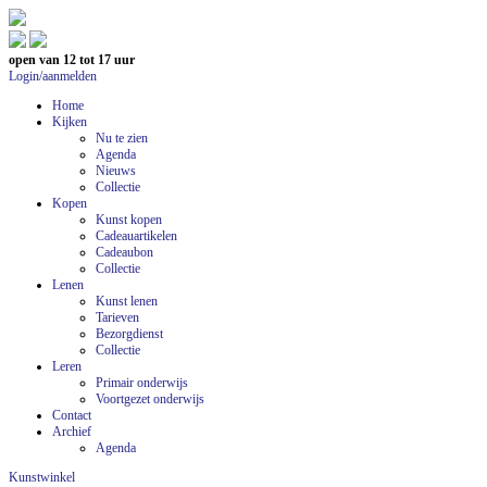
open van 12 tot 17 uur
Login/aanmelden
Home
Kijken
Nu te zien
Agenda
Nieuws
Collectie
Kopen
Kunst kopen
Cadeauartikelen
Cadeaubon
Collectie
Lenen
Kunst lenen
Tarieven
Bezorgdienst
Collectie
Leren
Primair onderwijs
Voortgezet onderwijs
Contact
Archief
Agenda
Kunstwinkel