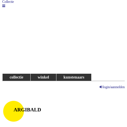
Collectie
collectie
winkel
kunstenaars
login/aanmelden
ARGIBALD