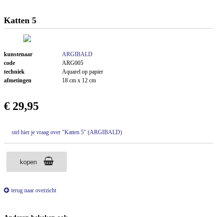
Katten 5
kunstenaar
ARGIBALD
code
ARG005
techniek
Aquarel op papier
afmetingen
18 cm x 12 cm
€ 29,95
stel hier je vraag over "Katten 5" (ARGIBALD)
kopen
terug naar overzicht