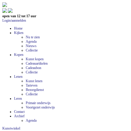
open van 12 tot 17 uur
Login/aanmelden
Home
Kijken
Nu te zien
Agenda
Nieuws
Collectie
Kopen
Kunst kopen
Cadeauartikelen
Cadeaubon
Collectie
Lenen
Kunst lenen
Tarieven
Bezorgdienst
Collectie
Leren
Primair onderwijs
Voortgezet onderwijs
Contact
Archief
Agenda
Kunstwinkel