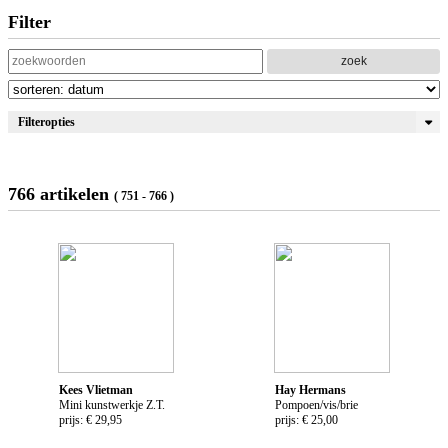
Filter
zoek
Filteropties
766 artikelen
( 751 - 766 )
Kees Vlietman
Hay Hermans
Mini kunstwerkje Z.T.
Pompoen/vis/brie
prijs: € 29,95
prijs: € 25,00