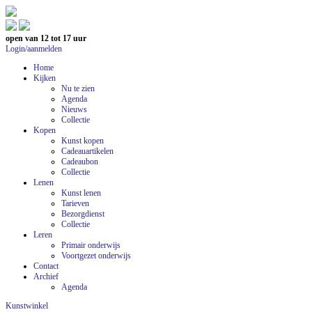
open van 12 tot 17 uur
Login/aanmelden
Home
Kijken
Nu te zien
Agenda
Nieuws
Collectie
Kopen
Kunst kopen
Cadeauartikelen
Cadeaubon
Collectie
Lenen
Kunst lenen
Tarieven
Bezorgdienst
Collectie
Leren
Primair onderwijs
Voortgezet onderwijs
Contact
Archief
Agenda
Kunstwinkel