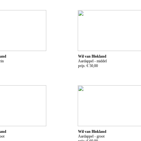
land
Wil van Blokland
ein
Aardappel - middel
prijs: € 50,00
land
Wil van Blokland
oot
Aardappel - groot
prijs: € 60,00