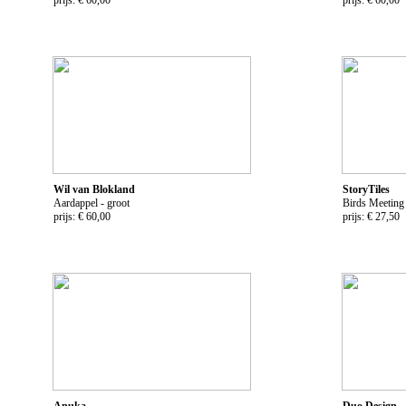
Wil van Blokland
StoryTiles
Aardappel - groot
Birds Meeting
prijs: € 60,00
prijs: € 27,50
Anuka
Duo Design