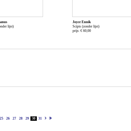
anus
Joyce Ennik
nder lijst)
Scipis (zonder lijst)
prijs: € 60,00
25
26
27
28
29
30
31