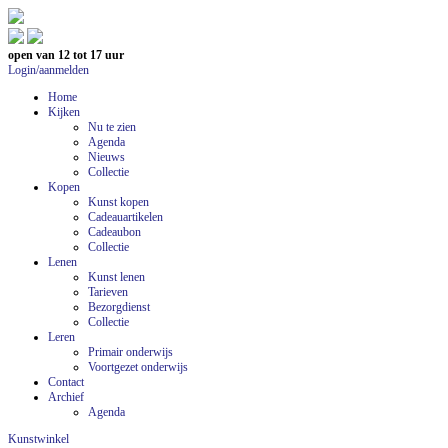
open van 12 tot 17 uur
Login/aanmelden
Home
Kijken
Nu te zien
Agenda
Nieuws
Collectie
Kopen
Kunst kopen
Cadeauartikelen
Cadeaubon
Collectie
Lenen
Kunst lenen
Tarieven
Bezorgdienst
Collectie
Leren
Primair onderwijs
Voortgezet onderwijs
Contact
Archief
Agenda
Kunstwinkel