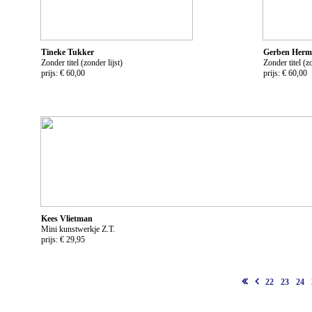
Tineke Tukker
Gerben Herm
Zonder titel (zonder lijst)
Zonder titel (zo
prijs: € 60,00
prijs: € 60,00
Kees Vlietman
Mini kunstwerkje Z.T.
prijs: € 29,95
22
23
24