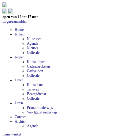
open van 12 tot 17 uur
Login/aanmelden
Home
Kijken
Nu te zien
Agenda
Nieuws
Collectie
Kopen
Kunst kopen
Cadeauartikelen
Cadeaubon
Collectie
Lenen
Kunst lenen
Tarieven
Bezorgdienst
Collectie
Leren
Primair onderwijs
Voortgezet onderwijs
Contact
Archief
Agenda
Kunstwinkel