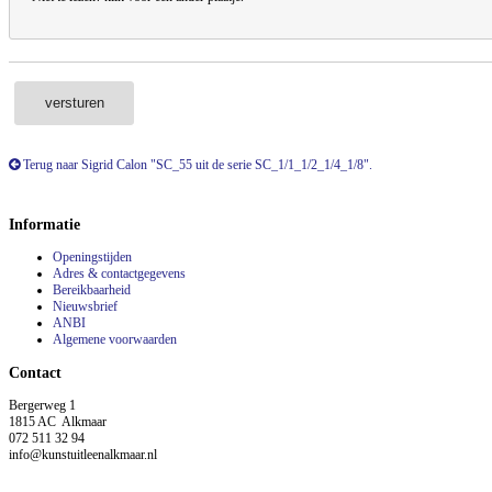
versturen
Terug naar Sigrid Calon "SC_55 uit de serie SC_1/1_1/2_1/4_1/8".
Informatie
Openingstijden
Adres & contactgegevens
Bereikbaarheid
Nieuwsbrief
ANBI
Algemene voorwaarden
Contact
Bergerweg 1
1815 AC Alkmaar
072 511 32 94
info@kunstuitleenalkmaar.nl