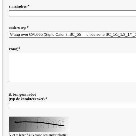
e-mailadres
onderwerp
vraag
ik ben geen robot
(typ de karakters over)
Niet te lezen? klik voor een ander plaatje.