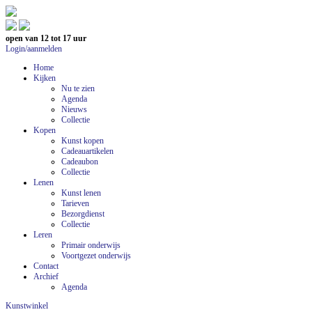
open van 12 tot 17 uur
Login/aanmelden
Home
Kijken
Nu te zien
Agenda
Nieuws
Collectie
Kopen
Kunst kopen
Cadeauartikelen
Cadeaubon
Collectie
Lenen
Kunst lenen
Tarieven
Bezorgdienst
Collectie
Leren
Primair onderwijs
Voortgezet onderwijs
Contact
Archief
Agenda
Kunstwinkel