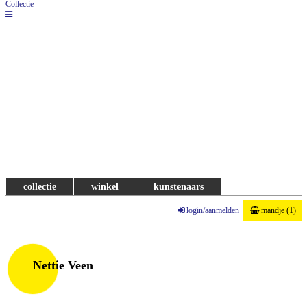
Collectie
collectie
winkel
kunstenaars
login/aanmelden
mandje (1)
Nettie Veen