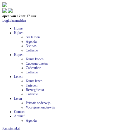
open van 12 tot 17 uur
Login/aanmelden
Home
Kijken
Nu te zien
Agenda
Nieuws
Collectie
Kopen
Kunst kopen
Cadeauartikelen
Cadeaubon
Collectie
Lenen
Kunst lenen
Tarieven
Bezorgdienst
Collectie
Leren
Primair onderwijs
Voortgezet onderwijs
Contact
Archief
Agenda
Kunstwinkel