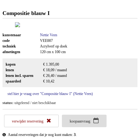
Compositie blauw I
kunstenaar
Nettie Veen
code
VEE007
techniek
Acrylverf op doek
afmetingen
120 cm x 100 cm
kopen
€ 1.395,00
lenen
€ 18,09 / maand
lenen incl. sparen
€ 26,40 / maand
spaardeel
€ 10,42
stel hier je vraag over "Compositie blauw I" (Nettie Veen)
status:
uitgeleend / niet beschikbaar
verwijder reservering
koopaanvraag
Aantal reserveringen dat je nog kunt maken:
3
.