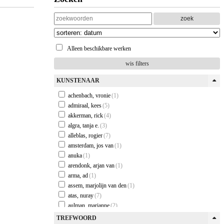
zoek
Alleen beschikbare werken
wis filters
KUNSTENAAR
achenbach, vronie
(1)
admiraal, kees
(5)
akkerman, rick
(4)
algra, tanja e.
(3)
alleblas, rogier
(7)
amsterdam, jos van
(1)
anuka
(1)
arendonk, arjan van
(1)
arma, ad
(1)
assem, marjolijn van den
(1)
atas, nuray
(7)
aulman, marianne
(2)
baarsen, suzanne van
(3)
TREFWOORD