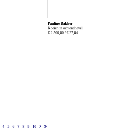
Pauline Bakker
Koeien in ochtendnevel
€ 2.500,00 /
€ 27,04
4
5
6
7
8
9
10