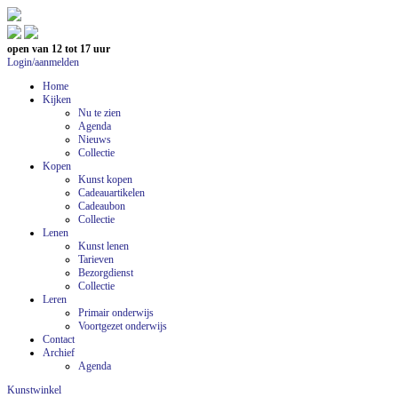
open van 12 tot 17 uur
Login/aanmelden
Home
Kijken
Nu te zien
Agenda
Nieuws
Collectie
Kopen
Kunst kopen
Cadeauartikelen
Cadeaubon
Collectie
Lenen
Kunst lenen
Tarieven
Bezorgdienst
Collectie
Leren
Primair onderwijs
Voortgezet onderwijs
Contact
Archief
Agenda
Kunstwinkel