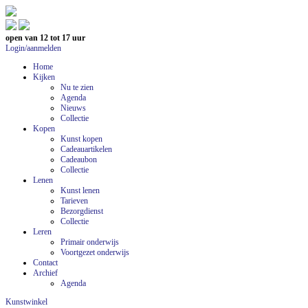
open van 12 tot 17 uur
Login/aanmelden
Home
Kijken
Nu te zien
Agenda
Nieuws
Collectie
Kopen
Kunst kopen
Cadeauartikelen
Cadeaubon
Collectie
Lenen
Kunst lenen
Tarieven
Bezorgdienst
Collectie
Leren
Primair onderwijs
Voortgezet onderwijs
Contact
Archief
Agenda
Kunstwinkel