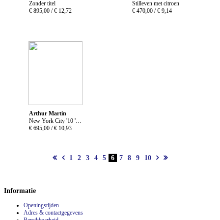
Zonder titel
Stilleven met citroen
€ 895,00 /
€ 12,72
€ 470,00 /
€ 9,14
Arthur Martin
New York City '10 'Coney Island Seat'
€ 695,00 /
€ 10,93
1
2
3
4
5
6
7
8
9
10
Informatie
Openingstijden
Adres & contactgegevens
Bereikbaarheid