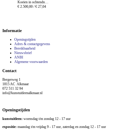
Koeien in ochtendnevel
€ 2.500,00 /
€ 27,04
Informatie
Openingstijden
Adres & contactgegevens
Bereikbaarheid
Nieuwsbrief
ANBI
Algemene voorwaarden
Contact
Bergerweg 1
1815 AC Alkmaar
072 511 32 94
info@kunstuitleenalkmaar.nl
Openingstijden
kunstuitleen:
woensdag t/m zondag 12 - 17 uur
expositie:
maandag t/m vrijdag 9 - 17 uur, zaterdag en zondag 12 - 17 uur