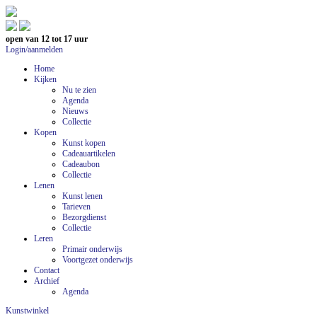
open van 12 tot 17 uur
Login/aanmelden
Home
Kijken
Nu te zien
Agenda
Nieuws
Collectie
Kopen
Kunst kopen
Cadeauartikelen
Cadeaubon
Collectie
Lenen
Kunst lenen
Tarieven
Bezorgdienst
Collectie
Leren
Primair onderwijs
Voortgezet onderwijs
Contact
Archief
Agenda
Kunstwinkel