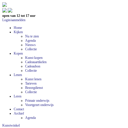
open van 12 tot 17 uur
Login/aanmelden
Home
Kijken
Nu te zien
Agenda
Nieuws
Collectie
Kopen
Kunst kopen
Cadeauartikelen
Cadeaubon
Collectie
Lenen
Kunst lenen
Tarieven
Bezorgdienst
Collectie
Leren
Primair onderwijs
Voortgezet onderwijs
Contact
Archief
Agenda
Kunstwinkel