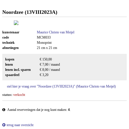
Noordzee (13VIII2023A)
kunstenaar
Maurice Christo van Meijel
code
MCM033
techniek
Monoprint
afmetingen
21 cm x 21 cm
kopen
€ 150,00
lenen
€ 7,00 / maand
lenen incl. sparen
€ 8,00 / maand
spaardeel
€ 3,20
stel hier je vraag over "Noordzee (13VIII2023A)" (Maurice Christo van Meijel)
status:
verkocht
Aantal reserveringen dat je nog kunt maken:
4
.
terug naar overzicht