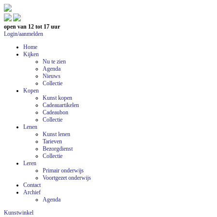
open van 12 tot 17 uur
Login/aanmelden
Home
Kijken
Nu te zien
Agenda
Nieuws
Collectie
Kopen
Kunst kopen
Cadeauartikelen
Cadeaubon
Collectie
Lenen
Kunst lenen
Tarieven
Bezorgdienst
Collectie
Leren
Primair onderwijs
Voortgezet onderwijs
Contact
Archief
Agenda
Kunstwinkel