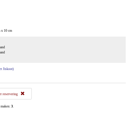
 x 10 cm
aand
aand
er Jiskoot)
r reservering
t maken:
3
.