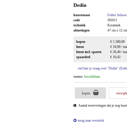
Dedin
kunstenaar
Esther Jiskoot
code
JIS015
techniek
Keramiek
afmetingen
47 cm x 12 cm
kopen
€ 1.500,00
lenen
€ 18,09 / m
lenen incl. sparen
€ 26,40 / m
spaardeel
€ 10,42
stel hier je vraag over "Dedin" (Esth
status:
beschikbaar
kopen
verwijde
Aantal reserveringen dat je nog kun
terug naar overzicht